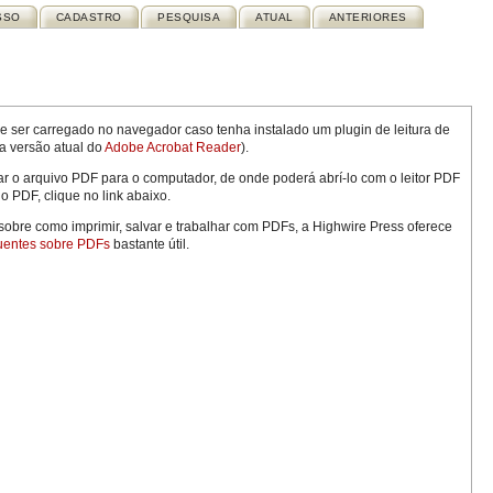
SSO
CADASTRO
PESQUISA
ATUAL
ANTERIORES
 ser carregado no navegador caso tenha instalado um plugin de leitura de
a versão atual do
Adobe Acrobat Reader
).
ar o arquivo PDF para o computador, de onde poderá abrí-lo com o leitor PDF
o PDF, clique no link abaixo.
obre como imprimir, salvar e trabalhar com PDFs, a Highwire Press oferece
uentes sobre PDFs
bastante útil.