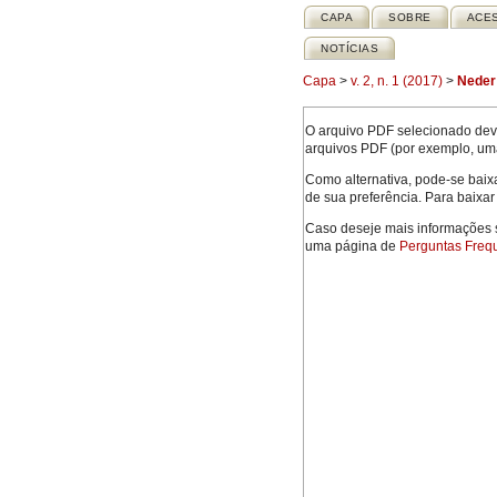
CAPA
SOBRE
ACE
NOTÍCIAS
Capa
>
v. 2, n. 1 (2017)
>
Neder
O arquivo PDF selecionado deve
arquivos PDF (por exemplo, um
Como alternativa, pode-se baix
de sua preferência. Para baixar 
Caso deseje mais informações s
uma página de
Perguntas Freq