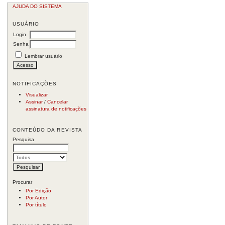
AJUDA DO SISTEMA
USUÁRIO
Login
Senha
Lembrar usuário
NOTIFICAÇÕES
Visualizar
Assinar
/
Cancelar
assinatura de notificações
CONTEÚDO DA REVISTA
Pesquisa
Procurar
Por Edição
Por Autor
Por título