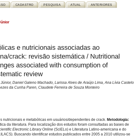
SSO
CADASTRO
PESQUISA
ATUAL
ANTERIORES
Júnior
licas e nutricionais associadas ao
/crack: revisão sistemática / Nutritional
nges associated with consumption of
stematic review
Júnior, Daniel Galeno Machado, Larissa Alves de Araújo Lima, Ana Lívia Castelo
nezes da Cunha Paren, Claudete Ferreira de Souza Monteiro
ões nutricionais e metabólicas em usuários/dependentes de crack.
Metodologia:
tica da literatura. Para localização dos estudos foram consultadas as bases de
ientific Electronic Library Online
(SciELo) e Literatura Latino-americana e do
LACS). Buscando identificar estudos publicados entre 2005 a 2010 utilizou-se