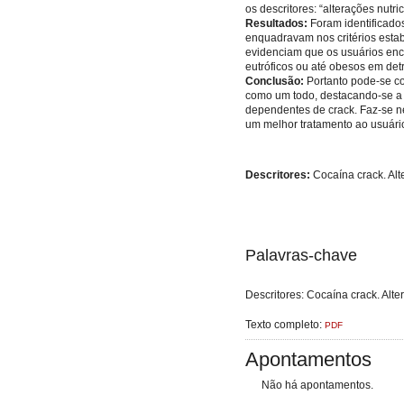
os descritores: “alterações nutr
Resultados:
Foram identificados
enquadravam nos critérios esta
evidenciam que os usuários en
eutróficos ou até obesos em det
Conclusão:
Portanto pode-se co
como um todo, destacando-se a 
dependentes de crack. Faz-se 
um melhor tratamento ao usuári
Descritores:
Cocaína crack. Alt
Palavras-chave
Descritores: Cocaína crack. Alt
Texto completo:
PDF
Apontamentos
Não há apontamentos.