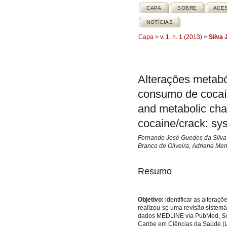
CAPA
SOBRE
ACE
NOTÍCIAS
Capa
>
v. 1, n. 1 (2013)
>
Silva 
Alterações metabó
consumo de cocaína
and metabolic cha
cocaine/crack: sy
Fernando José Guedes da Silva 
Branco de Oliveira, Adriana Me
Resumo
Objetivo:
identificar as alteraç
realizou-se uma revisão sistemá
dados MEDLINE via PubMed,
Sc
Caribe em Ciências da Saúde (LI