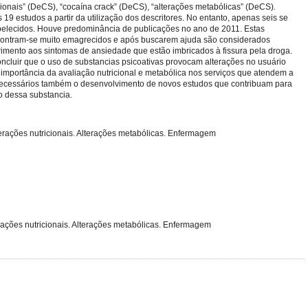
icionais” (DeCS), “cocaína crack” (DeCS), “alterações metabólicas” (DeCS)
.
 19 estudos a partir da utilização dos descritores. No entanto, apenas seis se
belecidos. Houve predominância de publicações no ano de 2011. Estas
contram-se muito emagrecidos e após buscarem ajuda são considerados
rimento aos sintomas de ansiedade que estão imbricados à fissura pela droga.
ncluir que o uso de substancias psicoativas provocam alterações no usuário
importância da avaliação nutricional e metabólica nos serviços que atendem a
necessários também o desenvolvimento de novos estudos que contribuam para
o dessa substancia.
erações nutricionais. Alterações metabólicas. Enfermagem
erações nutricionais. Alterações metabólicas. Enfermagem