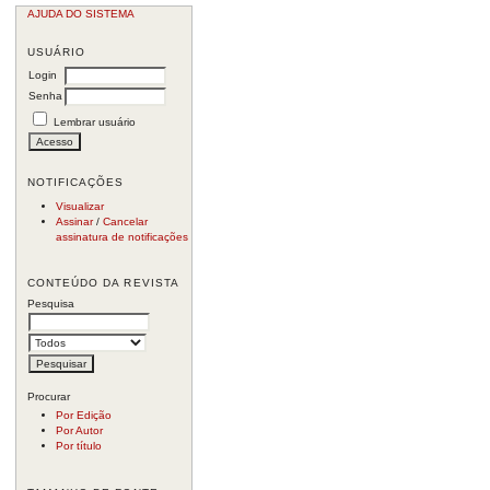
AJUDA DO SISTEMA
USUÁRIO
Login
Senha
Lembrar usuário
NOTIFICAÇÕES
Visualizar
Assinar
/
Cancelar
assinatura de notificações
CONTEÚDO DA REVISTA
Pesquisa
Procurar
Por Edição
Por Autor
Por título